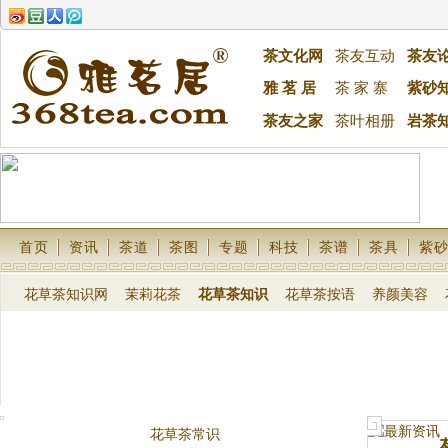
茶文化网
茶友互动
茶友
雅 茗 居
茶 家 寨
紫砂
茶友之家
茶叶相册
岩茶
首页
资讯
茶道
茶图
专题
科技
茶谱
茶具
紫
花草茶知识网
茉莉花茶
花草茶知识
花草茶按语
养颜美容
花草茶常识