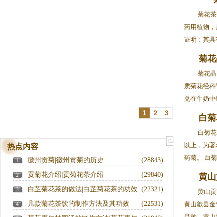
菊花茶
药用植物，
证明：其具有
菊花
菊花
质菊花经科
兑在牛奶中饮
1
2
3
白菊
白菊花
以上，为著
热点内容
药菊。 白
徽州贡菊|徽州贡菊的历史
(28843)
1
贡菊花介绍|贡菊花茶介绍
(29840)
2
黄山
白芷菊花茶的做法|白芷菊花茶的功效
(22321)
3
黄山贡
几款菊花茶饮的制作方法及其功效
(22531)
黄山歙县金
4
品种。黄山贡