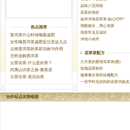
·
品味八宝闲情
·
花茶的泡饮
·
如何冲泡花草茶-贴心叮咛?
·
用眼烧水，用心泡茶
热点推荐
·
泡茶常见五误区
普洱茶什么时候喝最减肥
·
冲泡小诀窍
女性喝普洱茶减肥应注意这几点
云南普洱茶的美容功效与作用
花草茶配方
怎样选购普洱茶
·
六月里的爱情花草茶(图)
云萱说茶-什么是好茶？
·
玫瑰花茶制作
武夷山访茶之旅-雅茗居
·
健康養生茶的珍藏配方
云萱论茶-道法自然
·
一些平时见的到的花茶功效及
合作站点友情链接