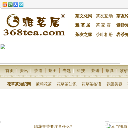
茶文化网
茶友互动
茶友
雅 茗 居
茶 家 寨
紫砂
茶友之家
茶叶相册
岩茶
首页
资讯
茶道
茶图
专题
科技
茶谱
茶具
紫
花草茶知识网
茉莉花茶
花草茶知识
花草茶按语
养颜美容
女性何时不能饮茶