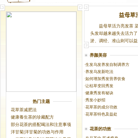
益母草
益母草活力亮发茶 
头发却越来越失去活力了
淤、调经、准山则可以益气
养颜美容
·
生发乌发养发自制调养方
·
养发乌发新吃法
·
如何增加秀发营养饮食
·
让枯草变回秀发
·
健康秀发有秘诀
·
秀发小妙招
热门主题
·
花草茶的成分功效
花草茶减肥法
·
花草茶特色及益处
健康養生茶的珍藏配方
部分花茶的搭配喝法和注意事项
花茶的功效
洋甘菊|洋甘菊的功效与作用