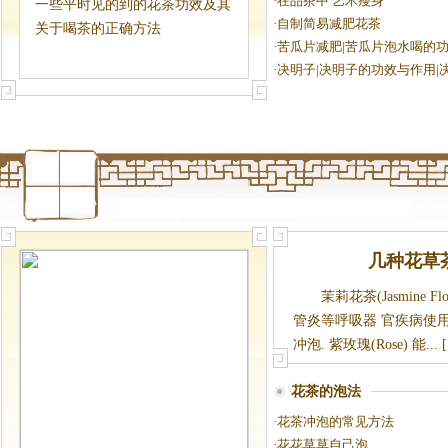
·
在品茶中 艺术瘦身
一些平时见的到的花茶功效及其
·
自制简易减肥花茶
搭配
关于喝茶的正确方法
·
苦瓜片减肥|苦瓜片泡水喝的功
片泡水喝的
·
决明子|决明子的功效与作用|
水喝的好处
几种花草
茉莉花茶(Jasmine
管炎等呼吸器 官疾病使用
冲泡. 紫玫瑰(Rose) 能...
花茶的泡法
·
花茶冲泡的常见方法
·
花花草草自己泡