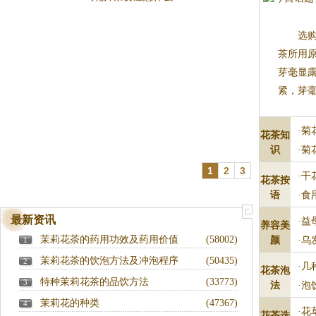
选
茶所用
芽毫显
紧，芽毫
·
菊
花茶知
识
·
菊
1
2
3
·
干
花茶按
语
·
食
最新资讯
·
益
养容美
茉莉花茶的药用功效及药用价值
(58002)
颜
·
乌
1
茉莉花茶的饮泡方法及冲泡程序
(50435)
2
·
几
花茶泡
特种茉莉花茶的品饮方法
(33773)
3
法
·
泡
茉莉花的种类
(47367)
4
·
花
花茶选