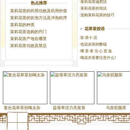
·
茉莉花茶减肥法
热点推荐
·
茉莉花茶的泡法
茉莉花茶的药用功效及药用价值
·
选购茉莉花茶的技巧
茉莉花茶的饮泡方法及冲泡程序
茉莉花的种类
花草茶按语
茉莉花茶选购的窍门
·
饮 茶十 忌
茉莉花茶产地在哪里
·
也说浓茶的弊端
茉莉花茶功效及禁忌
·
嗜 茶 者 当 心 贫 血
·
喝花卉茶要注意什么?
复合花草茶别喝太杂
益母草活力亮发茶
乌发驻颜茶