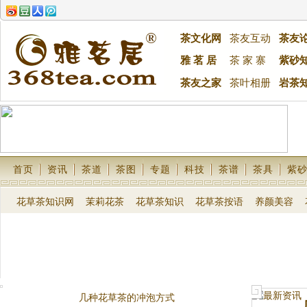
茶文化网
茶友互动
茶友
雅 茗 居
茶 家 寨
紫砂
茶友之家
茶叶相册
岩茶
首页
资讯
茶道
茶图
专题
科技
茶谱
茶具
紫
花草茶知识网
茉莉花茶
花草茶知识
花草茶按语
养颜美容
几种花草茶的冲泡方式