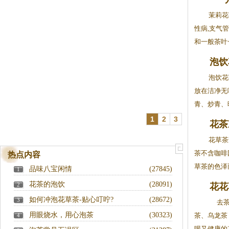
茉莉花茶
性病,支气
和一般茶叶一起
泡饮
泡饮花
放在洁净无
青、炒青、晒
1
2
3
花茶
花草茶
茶不含咖啡
热点内容
草茶的色泽而
品味八宝闲情
(27845)
1
花茶的泡饮
(28091)
2
花花
如何冲泡花草茶-贴心叮咛?
(28672)
3
去茶
用眼烧水，用心泡茶
(30323)
茶、乌龙茶
4
喝又健康的