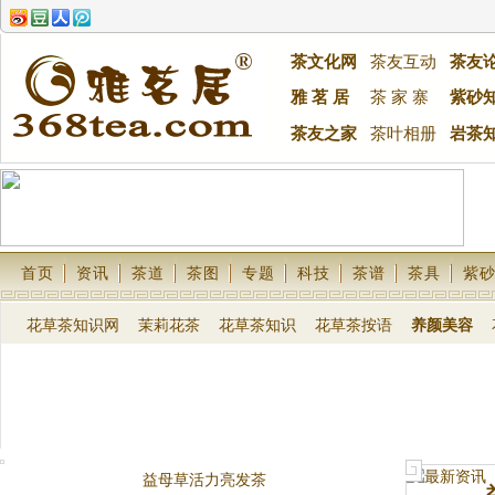
茶文化网
茶友互动
茶友
雅 茗 居
茶 家 寨
紫砂
茶友之家
茶叶相册
岩茶
首页
资讯
茶道
茶图
专题
科技
茶谱
茶具
紫
花草茶知识网
茉莉花茶
花草茶知识
花草茶按语
养颜美容
益母草活力亮发茶