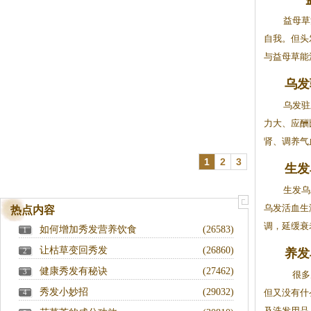
益母草
自我。但头
与益母草能活
乌发
乌发驻
力大、应酬
肾、调养气
1
2
3
生发
生发乌
乌发活血生
热点内容
调，延缓衰老
如何增加秀发营养饮食
(26583)
1
让枯草变回秀发
(26860)
2
养发
健康秀发有秘诀
(27462)
3
很多
秀发小妙招
(29032)
但又没有什
4
及洗发用品，