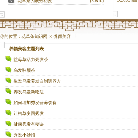
花草茶的成分功效
(30810)
5
你的位置：
花草茶知识网
>>
养颜美容
养颜美容
主题列表
益母草活力亮发茶
乌发驻颜茶
生发乌发养发自制调养方
养发乌发新吃法
如何增加秀发营养饮食
让枯草变回秀发
健康秀发有秘诀
秀发小妙招