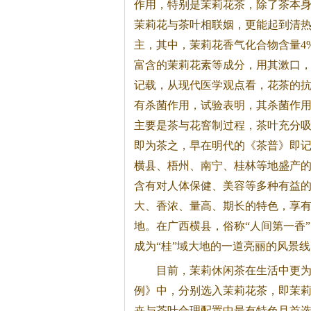
作用，特别是茉莉
花茶
，除了茶本
茉莉花与茶叶相联姻，更能起到清
主，其中，茉莉花香气化合物含量4
富含的茉莉花素等成分，用其漱口
记载，从现代医学观点看，
花茶
的
有杀菌作用，试验表明，其杀菌作
主要是茶与花窨制过程，茶叶充分
即为茶之，早在明代的《茶普》即记
横县、梧州、南宁、桂林等地盛产
含有对人体保健、美容等多种有益
大、香浓、量高、期长的特色，享有
地。在广西横县，俗称“人间第一香
成为“桂”域大地的一道亮丽的风景线
目前，茉莉休闲茶在生活中更
例》中，分别选入茉莉
花茶
，即茉
卉与茶叶合理配置中最有特色且首