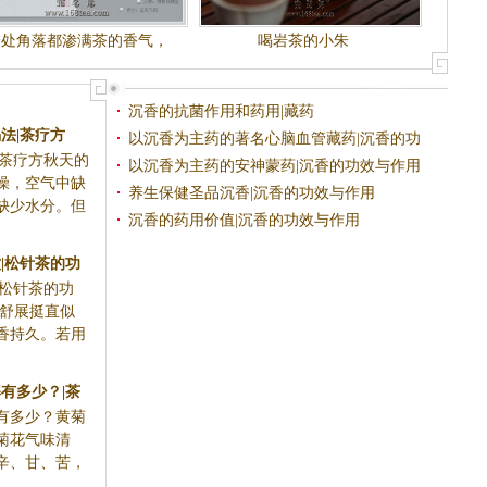
一处角落都渗满茶的香气，
喝岩茶的小朱
一片茶叶都有你的流连忘返
沉香的抗菌作用和药用|藏药
法|茶疗方
以沉香为主药的著名心脑血管藏药|沉香的功
|茶疗方秋天的
效与作用
以沉香为主药的安神蒙药|沉香的功效与作用
燥，空气中缺
养生保健圣品沉香|沉香的功效与作用
缺少水分。但
沉香的药用价值|沉香的功效与作用
|松针茶的功
|松针茶的功
舒展挺直似
香持久。若用
有多少？|茶
有多少？黄菊
生
菊花气味清
辛、甘、苦，