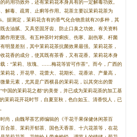
身的药用功效外，还有茉莉花本身具有的一定解毒功效。
热、解毒、疏胃、止痢等作用。
花茶
主要以茉莉
花茶
为
%。据测定，茉莉花含有的香气化合物质就有20多种，其
，既去油腻、又具坚固牙齿、防止口臭之功效。有关资料
抗菌作用更强。有五种茶叶对痢疾、伤寒、副伤寒、杆菌
用有明显差别，其中茉莉
花茶
抗菌效果最强。茉莉
花茶
，
吸收花香的成分，使其既有茶香，又有花香。茉莉花本身
载：“茉莉、玫瑰、……梅花等皆可作茶”。而今，广西的
的茉莉花，开花早、花蕾大、花期长、花香浓、产量高，
的微量元素，尤其是广西横县的茉莉花，以其突出的蕾
“中国的茉莉花之都“的美誉，并已成为茉莉
花茶
的加工基
”的茉莉花开花时节，自夏至秋，色白如玉、清香悦人，已
。
为时尚，由魏琴茶艺师编辑的《干花干果保健休闲茶百
莉百合茶、茉莉开郁茶、国色天香茶、十六
花茶
等，在花
选是茉莉
花茶
。花能给人带来愉悦，调节人的情绪：菊花