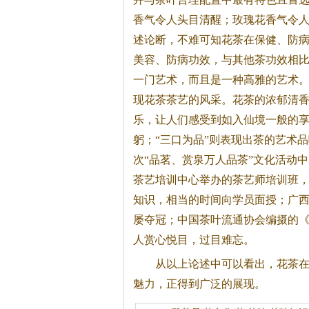
香气令人头目清醒；玫瑰花香气令
述论断，不难可知
花茶
在保健、防
美容、防病功效，与其他茶功效相
一门艺术，而且是一种高雅的艺术
现
花茶
茶艺的风采。
花茶
的浓郁清
乐，让人们感受到如入仙境一般的
躬；“三口为品”则表现出茶的艺术品
次“品茗、赏泉万人品茶”文化活动
茶艺培训中心举办的茶艺师培训班
知识，相当的时间向学员面授；广
屡夺冠；中国茶叶流通协会编摄的《
人赏心悦目，过目难忘。
从以上论述中可以看出，
花茶
魅力，正得到广泛的展现。