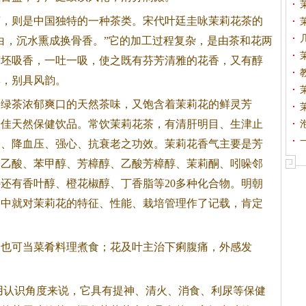
茶
，则是中国独特的一种茶类。宋代叶廷圭咏茉莉
花茶
的
白，沉水熏成换骨香。”它的加工过程复杂，是由茶和花两
茶坯吸香，一吐一吸，使之既有芬芳清雅的花香，又有醇
彰，别具风韵。
了绿茶浓郁爽口的天然茶味，又饱含着茉莉花的鲜灵芳
最佳天然保健饮品。常饮茉莉
花茶
，有清肝明目、生津止
表、降血压、强心、抗衰老之功效。茉莉花香气主要是芳
由乙酸、苯甲醇、芳樟醇、乙酸芳樟醇、茉莉酮、吲哚邻
还有香叶醇、橙花椒醇、丁香脂等20多种化合物。明朝
》中就对茉莉花的特征、性能、栽培管理作了记载，肯定
可当菜肴料理煮食；花及叶主治下痢腹痛，外感发
用认识角度来说，它具有提神、清火、消食、利尿等保健