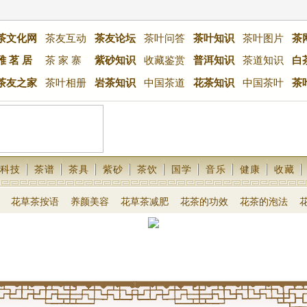
茶文化网
茶友互动
茶友论坛
茶叶问答
茶叶知识
茶叶图片
茶
雅 茗 居
茶 家 寨
紫砂知识
收藏鉴赏
普洱知识
茶道知识
白
茶友之家
茶叶相册
岩茶知识
中国茶道
花茶知识
中国茶叶
茶
科技
茶谱
茶具
紫砂
茶饮
国学
音乐
健康
收藏
花草茶按语
养颜美容
花草茶减肥
花茶的功效
花茶的泡法