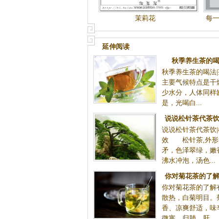
茉莉花
每
每
延伸阅读
秋季养生茶的喝
秋季养生茶的喝法
主要气候特点是干
少水分，人体同样
是，光喝白...
说说松针茶代茶饮
说说松针茶代茶饮
效
效 松针茶,外形
矛，色泽翠绿，嫩
沸水冲泡，汤色...
你对菊花茶的了解
你对菊花茶的了解
疗养
散热，白菊明目。
香、凉爽舒适，味
微寒，归肺、肝...