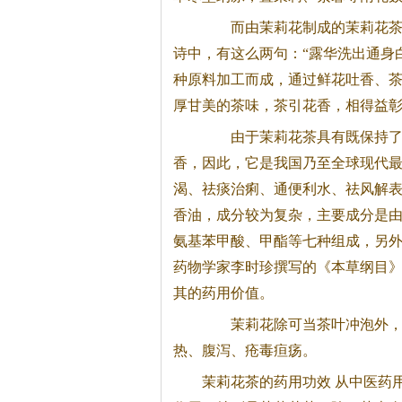
而由茉莉花制成的茉莉
花
诗中，有这么两句：“露华洗出通身
种原料加工而成，通过鲜花吐香、
厚甘美的茶味，茶引花香，相得益
由于茉莉
花茶
具有既保持
香，因此，它是我国乃至全球现代
渴、祛痰治痢、通便利水、祛风解
香油，成分较为复杂，主要成分是
氨基苯甲酸、甲酯等七种组成，另外
药物学家李时珍撰写的《本草纲目
其的药用价值。
茉莉花除可当茶叶冲泡外，也
热、腹泻、疮毒疸疡。
茉莉
花茶
的药用功效 从中医药