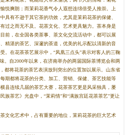
人愉悦爽朗；而茉莉花香气令人遐想连绵倍受人推崇。上
病中具有不逊于其它茶的功效，尤其是茉莉
花茶
的保健、
比有过之而无不及。
花茶
文化、艺术更具魅力。茶本身是
。目前，在全国各类茶事、茶文化交流活动中，都可以展
香、精湛的茶艺、深邃的茶道，优美的礼示配以清新的音
享受。在
花茶
茶艺展示中，“凤凰三点头”表示对客人的三鞠
味。自2000年以来，在济南举办的两届国际茶博览会和两
中，都将
花茶
的茶艺表演放到突出的位置加以展示。山东省
，每期都将
花茶
的分类、加工、营销、保健、茶艺技能等
西横县连续几届的茶艺大赛，
花茶
茶艺更是风采独具，屡
民族茶艺》光盘中，“茉莉情”和“满族宫廷
花茶
茶艺”更让
在茶文化艺术中，占有重要的地位，茉莉
花茶
的巨大艺术