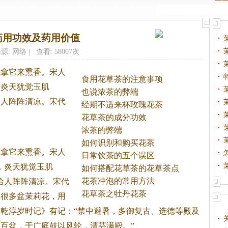
药用功效及药用价值
源: 网络 | 查看: 58007次
就拿它来熏香。
宋人
食用花草茶的注意事项
，炎天犹觉玉肌
也说浓茶的弊端
给人阵阵清凉。宋代
经期不适来杯玫瑰花茶
花草茶的成分功效
浓茶的弊端
如何识别和购买花茶
就拿它来熏香。宋人
日常饮茶的五个误区
，炎天犹觉玉肌
如何搭配花草茶的花草茶点
花茶冲泡的常用方法
给人阵阵清凉。宋代
花草茶之牡丹花茶
上很多盆茉莉花，用
乾淳岁时记》有记：“禁中避暑，多御复古、选德等殿及
百盆，于广庭鼓以风轮，清芬满殿。”