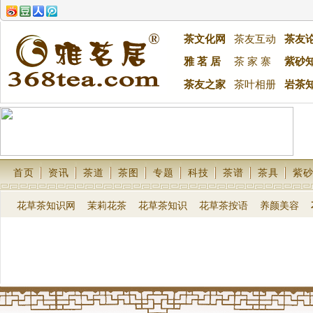
茶文化网
茶友互动
茶友
雅 茗 居
茶 家 寨
紫砂
茶友之家
茶叶相册
岩茶
首页
资讯
茶道
茶图
专题
科技
茶谱
茶具
紫
花草茶知识网
茉莉花茶
花草茶知识
花草茶按语
养颜美容