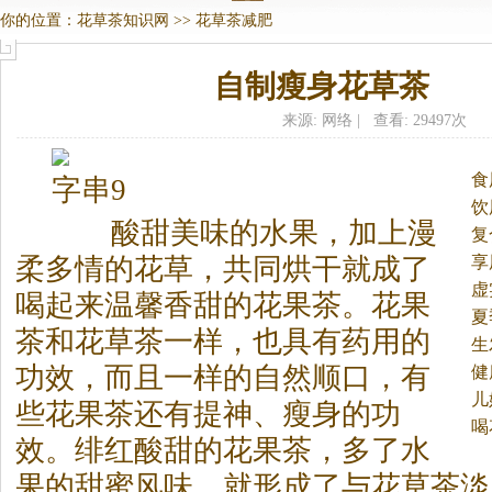
你的位置：
花草茶知识网
>>
花草茶减肥
自制瘦身花草茶
来源: 网络 | 查看: 29497次
食
字串9
饮
酸甜美味的水果，加上漫
复
享
柔多情的花草，共同烘干就成了
虚
喝起来温馨香甜的花果茶。
花果
夏
茶和花草茶一样，也具有药用的
生
功效，而且一样的自然顺口，有
健
泻
儿
些花果茶还有提神、瘦身的功
喝
效。绯红酸甜的花果茶，多了水
果的甜蜜风味，就形成了与花草茶淡