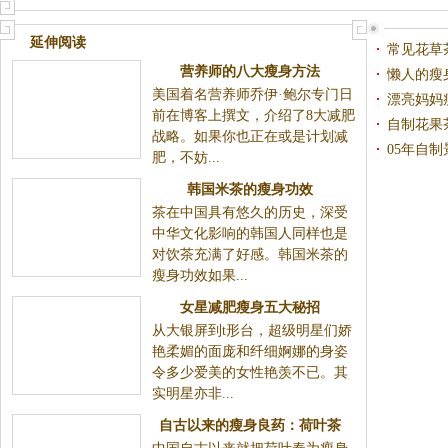
喉茶
啊！自制陈皮咖啡，哈哈，瘦
瘦瘦！
延伸阅读
常见花草
营养师的八大瘦身方法
懒人的瘦
美国着名营养师乔伊·鲍尔专门日
漂亮妈妈
前在博客上撰文，介绍了8大减肥
自制花果
战略。如果你也正在或是计划减
05年自
肥，不妨...
韩国米茶的瘦身功效
茶在中国具有悠久的历史，深受
中华文化影响的韩国人同样也是
对饮茶充满了好感。韩国米茶的
瘦身功效如果...
女星减肥瘦身五大秘招
从大银屏到t形台，超级明星们娇
艳柔媚的面庞和纤细婀娜的身姿
令多少爱美的女性艳羡不已。其
实明星亦非...
自古以来的瘦身良药：荷叶茶