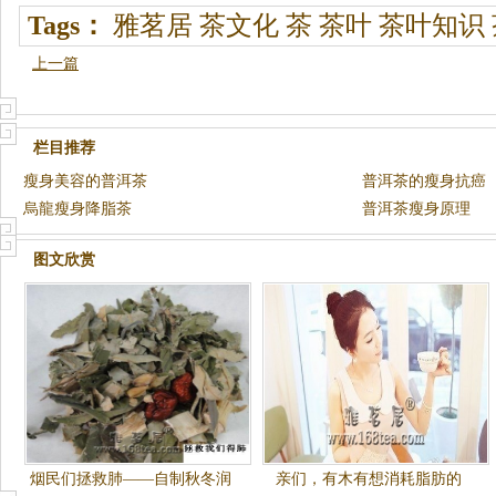
Tags：
雅茗居
茶文化
茶
茶叶
茶叶知识
上一篇
栏目推荐
瘦身美容的普洱茶
普洱茶的瘦身抗癌
烏龍瘦身降脂茶
普洱茶瘦身原理
图文欣赏
烟民们拯救肺——自制秋冬润
亲们，有木有想消耗脂肪的